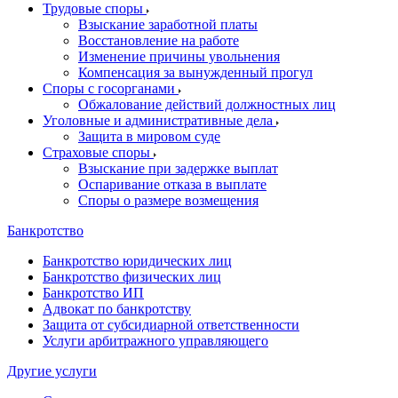
Трудовые споры
Взыскание заработной платы
Восстановление на работе
Изменение причины увольнения
Компенсация за вынужденный прогул
Споры с госорганами
Обжалование действий должностных лиц
Уголовные и административные дела
Защита в мировом суде
Страховые споры
Взыскание при задержке выплат
Оспаривание отказа в выплате
Споры о размере возмещения
Банкротство
Банкротство юридических лиц
Банкротство физических лиц
Банкротство ИП
Адвокат по банкротству
Защита от субсидиарной ответственности
Услуги арбитражного управляющего
Другие услуги