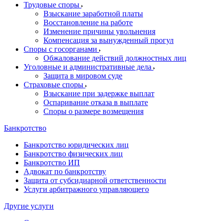
Трудовые споры
Взыскание заработной платы
Восстановление на работе
Изменение причины увольнения
Компенсация за вынужденный прогул
Споры с госорганами
Обжалование действий должностных лиц
Уголовные и административные дела
Защита в мировом суде
Страховые споры
Взыскание при задержке выплат
Оспаривание отказа в выплате
Споры о размере возмещения
Банкротство
Банкротство юридических лиц
Банкротство физических лиц
Банкротство ИП
Адвокат по банкротству
Защита от субсидиарной ответственности
Услуги арбитражного управляющего
Другие услуги