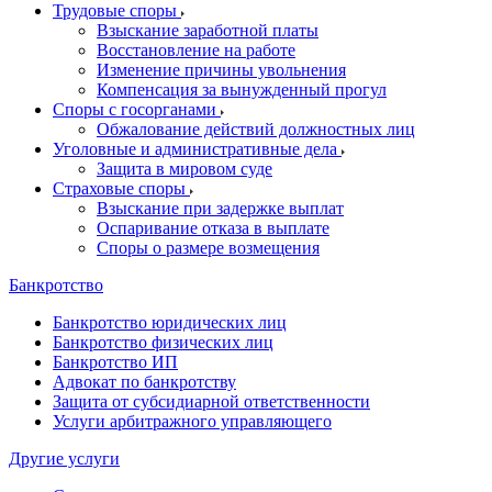
Трудовые споры
Взыскание заработной платы
Восстановление на работе
Изменение причины увольнения
Компенсация за вынужденный прогул
Споры с госорганами
Обжалование действий должностных лиц
Уголовные и административные дела
Защита в мировом суде
Страховые споры
Взыскание при задержке выплат
Оспаривание отказа в выплате
Споры о размере возмещения
Банкротство
Банкротство юридических лиц
Банкротство физических лиц
Банкротство ИП
Адвокат по банкротству
Защита от субсидиарной ответственности
Услуги арбитражного управляющего
Другие услуги