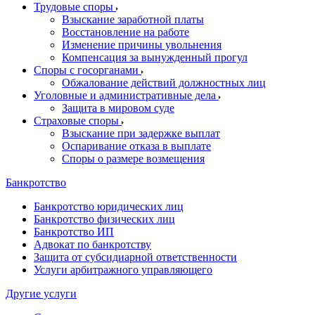
Трудовые споры
Взыскание заработной платы
Восстановление на работе
Изменение причины увольнения
Компенсация за вынужденный прогул
Споры с госорганами
Обжалование действий должностных лиц
Уголовные и административные дела
Защита в мировом суде
Страховые споры
Взыскание при задержке выплат
Оспаривание отказа в выплате
Споры о размере возмещения
Банкротство
Банкротство юридических лиц
Банкротство физических лиц
Банкротство ИП
Адвокат по банкротству
Защита от субсидиарной ответственности
Услуги арбитражного управляющего
Другие услуги